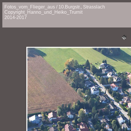
Fotos_vom_Flieger_aus / 10.Burgstr., Strasslach
Copyright_Hanno_und_Heiko_Trurnit
2014-2017