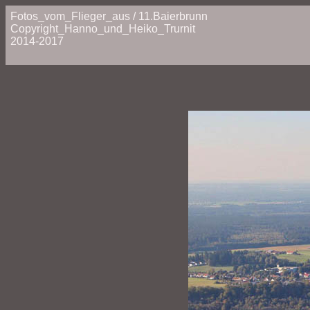
Fotos_vom_Flieger_aus / 11.Baierbrunn
Copyright_Hanno_und_Heiko_Trurnit
2014-2017